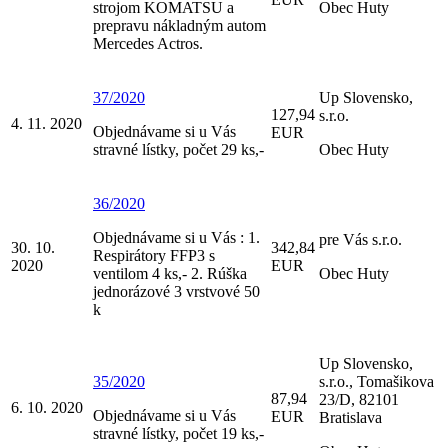
strojom KOMATSU a
Obec Huty
prepravu nákladným autom
Mercedes Actros.
37/2020
Up Slovensko,
127,94
s.r.o.
4. 11. 2020
Objednávame si u Vás
EUR
stravné lístky, počet 29 ks,-
Obec Huty
36/2020
Objednávame si u Vás : 1.
pre Vás s.r.o.
30. 10.
342,84
Respirátory FFP3 s
2020
EUR
ventilom 4 ks,- 2. Rúška
Obec Huty
jednorázové 3 vrstvové 50
k
Up Slovensko,
35/2020
s.r.o., Tomašikova
87,94
23/D, 82101
6. 10. 2020
Objednávame si u Vás
EUR
Bratislava
stravné lístky, počet 19 ks,-