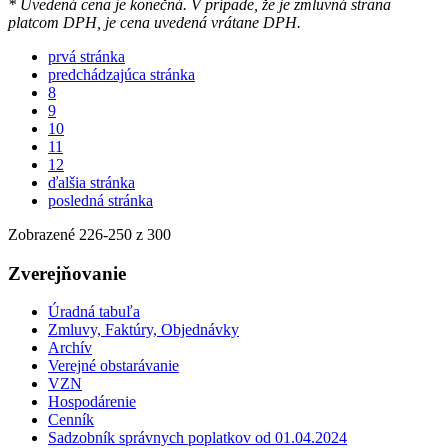
* Uvedená cena je konečná. V prípade, že je zmluvná strana
platcom DPH, je cena uvedená vrátane DPH.
prvá stránka
predchádzajúca stránka
8
9
10
11
12
ďalšia stránka
posledná stránka
Zobrazené
226
-
250
z 300
Zverejňovanie
Úradná tabuľa
Zmluvy, Faktúry, Objednávky
Archív
Verejné obstarávanie
VZN
Hospodárenie
Cenník
Sadzobník správnych poplatkov od 01.04.2024