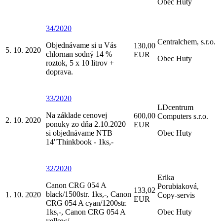
Obec Huty
34/2020
Centralchem, s.r.o.
Objednávame si u Vás
130,00
5. 10. 2020
chlornan sodný 14 %
EUR
Obec Huty
roztok, 5 x 10 litrov +
doprava.
33/2020
LDcentrum
Na základe cenovej
600,00
Computers s.r.o.
2. 10. 2020
ponuky zo dňa 2.10.2020
EUR
si objednávame NTB
Obec Huty
14"Thinkbook - 1ks,-
32/2020
Erika
Canon CRG 054 A
Porubiaková,
133,02
black/1500str. 1ks,-, Canon
1. 10. 2020
Copy-servis
EUR
CRG 054 A cyan/1200str.
1ks,-, Canon CRG 054 A
Obec Huty
yellow/