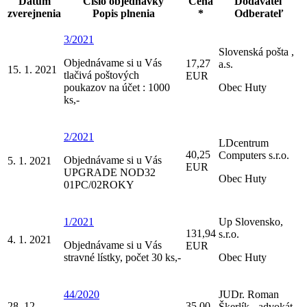
Dátum
Číslo objednávky
Cena
Dodávateľ
zverejnenia
Popis plnenia
*
Odberateľ
3/2021
Slovenská pošta ,
Objednávame si u Vás
17,27
a.s.
15. 1. 2021
tlačivá poštových
EUR
poukazov na účet : 1000
Obec Huty
ks,-
2/2021
LDcentrum
40,25
Computers s.r.o.
Objednávame si u Vás
5. 1. 2021
EUR
UPGRADE NOD32
Obec Huty
01PC/02ROKY
1/2021
Up Slovensko,
131,94
s.r.o.
4. 1. 2021
Objednávame si u Vás
EUR
stravné lístky, počet 30 ks,-
Obec Huty
44/2020
JUDr. Roman
28. 12.
35,00
Škerlík - advokát