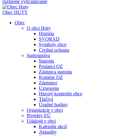
rozšírené vyhľadávanie
Obec
HUTY
Obec
O obci Huty
História
SVORAD
Symboly obce
Civilná ochrana
Samospráva
Starosta
Poslanci OZ
Zástupca starostu
Komisie OZ
Zápisnice
Uznesenia
Hlavný kontrolór obce
Tlačivá
Úradné hodiny
Organizácie v obci
Projekty EÚ
Udalosti v obci
Kalendár akcií
Aktuality