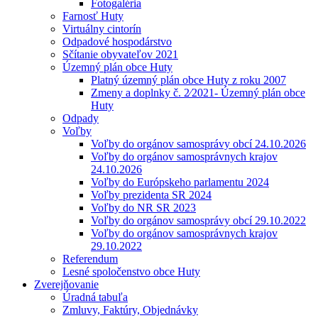
Fotogaléria
Farnosť Huty
Virtuálny cintorín
Odpadové hospodárstvo
Sčítanie obyvateľov 2021
Územný plán obce Huty
Platný územný plán obce Huty z roku 2007
Zmeny a doplnky č. 2⁄2021- Územný plán obce
Huty
Odpady
Voľby
Voľby do orgánov samosprávy obcí 24.10.2026
Voľby do orgánov samosprávnych krajov
24.10.2026
Voľby do Európskeho parlamentu 2024
Voľby prezidenta SR 2024
Voľby do NR SR 2023
Voľby do orgánov samosprávy obcí 29.10.2022
Voľby do orgánov samosprávnych krajov
29.10.2022
Referendum
Lesné spoločenstvo obce Huty
Zverejňovanie
Úradná tabuľa
Zmluvy, Faktúry, Objednávky