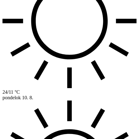
24/11 °C
pondelok
10. 8.