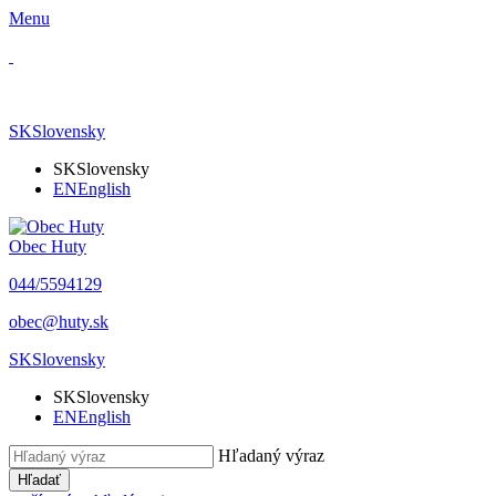
Menu
SK
Slovensky
SK
Slovensky
EN
English
Obec Huty
​044/5594129
​obec@huty.sk
SK
Slovensky
SK
Slovensky
EN
English
Hľadaný výraz
Hľadať