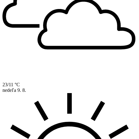
23/11 °C
nedeľa
9. 8.