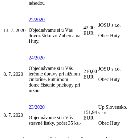
násadou
25/2020
JOSU s.r.o.
42,00
Objednávame si u Vás
13. 7. 2020
EUR
dovoz štrku zo Zuberca na
Obec Huty
Huty.
24/2020
Objednávame si u Vás
JOSU s.r.o.
210,60
terénne úpravy pri nižnom
8. 7. 2020
EUR
cintoríne, kultúrnom
Obec Huty
dome,čistenie priekopy pri
nižno
23/2020
Up Slovensko,
151,94
s.r.o.
8. 7. 2020
Objednávame si u Vás
EUR
stravné lístky, počet 35 ks,-
Obec Huty