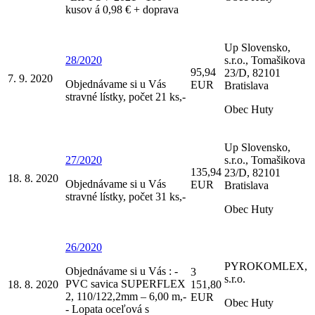
kusov á 0,98 € + doprava
Up Slovensko,
28/2020
s.r.o., Tomašikova
95,94
23/D, 82101
7. 9. 2020
Objednávame si u Vás
EUR
Bratislava
stravné lístky, počet 21 ks,-
Obec Huty
Up Slovensko,
27/2020
s.r.o., Tomašikova
135,94
23/D, 82101
18. 8. 2020
Objednávame si u Vás
EUR
Bratislava
stravné lístky, počet 31 ks,-
Obec Huty
26/2020
PYROKOMLEX,
Objednávame si u Vás : -
3
s.r.o.
PVC savica SUPERFLEX
18. 8. 2020
151,80
2, 110/122,2mm – 6,00 m,-
EUR
Obec Huty
- Lopata oceľová s