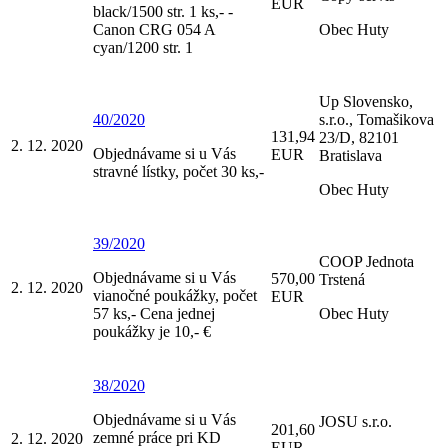
EUR
black/1500 str. 1 ks,- -
Canon CRG 054 A
Obec Huty
cyan/1200 str. 1
Up Slovensko,
40/2020
s.r.o., Tomašikova
131,94
23/D, 82101
2. 12. 2020
Objednávame si u Vás
EUR
Bratislava
stravné lístky, počet 30 ks,-
Obec Huty
39/2020
COOP Jednota
Objednávame si u Vás
570,00
Trstená
2. 12. 2020
vianočné poukážky, počet
EUR
57 ks,- Cena jednej
Obec Huty
poukážky je 10,- €
38/2020
Objednávame si u Vás
JOSU s.r.o.
201,60
zemné práce pri KD
2. 12. 2020
EUR