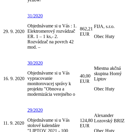
31/2020
Objednávame si u Vás : 1.
FIJA, s.r.o.
862,21
Elektromerový rozvádzač
29. 9. 2020
EUR
ER. 1 – 1 ks,- 2.
Obec Huty
Rozvádzač na povrch 42
mod. –
30/2020
Miestna akčná
Objednávame si u Vás
skupina Horný
40,00
vypracovanie
16. 9. 2020
Liptov
EUR
monitorovacej správy k
projektu "Obnova a
Obec Huty
modernizácia verejného o
29/2020
Alexander
Objednávame si u Vás
124,80
Lozovský BRIZ
11. 9. 2020
stolové kalendáre
EUR
"LIPTOV 2021 - 100
Obec Huty