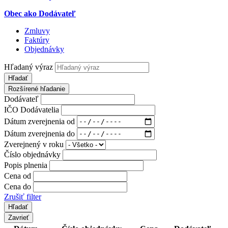
Obec ako Dodávateľ
Zmluvy
Faktúry
Objednávky
Hľadaný výraz
Hľadať
Rozšírené hľadanie
Dodávateľ
IČO Dodávatelia
Dátum zverejnenia od
Dátum zverejnenia do
Zverejnený v roku
Číslo objednávky
Popis plnenia
Cena od
Cena do
Zrušiť filter
Zavrieť