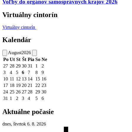
Voľby do orgánov samosprávnych krajov 2026
Virtuálny cintorín
Virtuálny cintorín
Kalendár
August
2026
Po
Ut
St
Št
Pia
So
Ne
27
28
29
30
31
1
2
3
4
5
6
7
8
9
10
11
12
13
14
15
16
17
18
19
20
21
22
23
24
25
26
27
28
29
30
31
1
2
3
4
5
6
Aktuálne počasie
dnes, štvrtok 6. 8. 2026