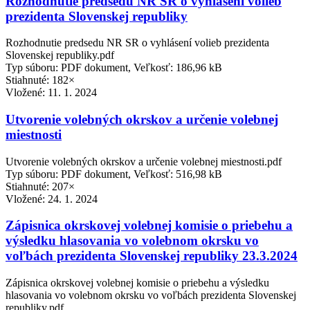
Rozhodnutie predsedu NR SR o vyhlásení volieb
prezidenta Slovenskej republiky
Rozhodnutie predsedu NR SR o vyhlásení volieb prezidenta
Slovenskej republiky.pdf
Typ súboru: PDF dokument, Veľkosť: 186,96 kB
Stiahnuté: 182×
Vložené:
11. 1. 2024
Utvorenie volebných okrskov a určenie volebnej
miestnosti
Utvorenie volebných okrskov a určenie volebnej miestnosti.pdf
Typ súboru: PDF dokument, Veľkosť: 516,98 kB
Stiahnuté: 207×
Vložené:
24. 1. 2024
Zápisnica okrskovej volebnej komisie o priebehu a
výsledku hlasovania vo volebnom okrsku vo
voľbách prezidenta Slovenskej republiky 23.3.2024
Zápisnica okrskovej volebnej komisie o priebehu a výsledku
hlasovania vo volebnom okrsku vo voľbách prezidenta Slovenskej
republiky.pdf