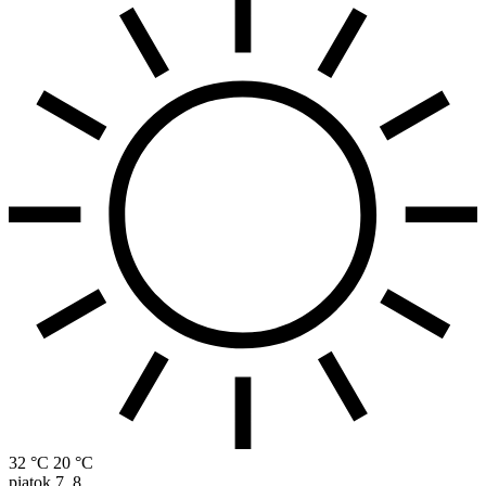
32 °C
20 °C
piatok
7. 8.