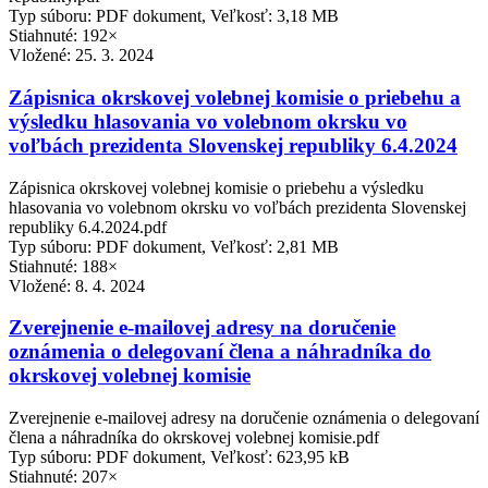
Typ súboru: PDF dokument, Veľkosť: 3,18 MB
Stiahnuté: 192×
Vložené:
25. 3. 2024
Zápisnica okrskovej volebnej komisie o priebehu a
výsledku hlasovania vo volebnom okrsku vo
voľbách prezidenta Slovenskej republiky 6.4.2024
Zápisnica okrskovej volebnej komisie o priebehu a výsledku
hlasovania vo volebnom okrsku vo voľbách prezidenta Slovenskej
republiky 6.4.2024.pdf
Typ súboru: PDF dokument, Veľkosť: 2,81 MB
Stiahnuté: 188×
Vložené:
8. 4. 2024
Zverejnenie e-mailovej adresy na doručenie
oznámenia o delegovaní člena a náhradníka do
okrskovej volebnej komisie
Zverejnenie e-mailovej adresy na doručenie oznámenia o delegovaní
člena a náhradníka do okrskovej volebnej komisie.pdf
Typ súboru: PDF dokument, Veľkosť: 623,95 kB
Stiahnuté: 207×