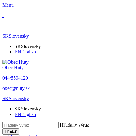
Menu
SK
Slovensky
SK
Slovensky
EN
English
Obec Huty
​044/5594129
​obec@huty.sk
SK
Slovensky
SK
Slovensky
EN
English
Hľadaný výraz
Hľadať