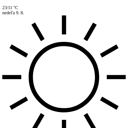
23/11 °C
nedeľa
9. 8.