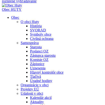
rozšírené vyhľadávanie
Obec
HUTY
Obec
O obci Huty
História
SVORAD
Symboly obce
Civilná ochrana
Samospráva
Starosta
Poslanci OZ
Zástupca starostu
Komisie OZ
Zápisnice
Uznesenia
Hlavný kontrolór obce
Tlačivá
Úradné hodiny
Organizácie v obci
Projekty EÚ
Udalosti v obci
Kalendár akcií
Aktuality