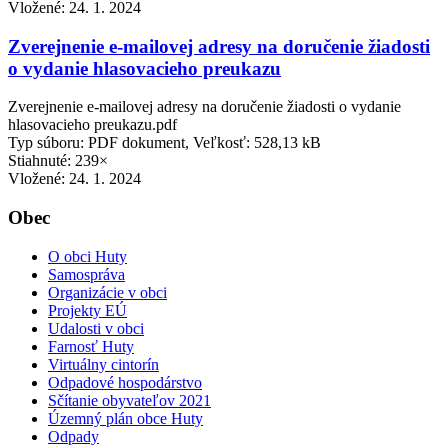
Vložené:
24. 1. 2024
Zverejnenie e-mailovej adresy na doručenie žiadosti
o vydanie hlasovacieho preukazu
Zverejnenie e-mailovej adresy na doručenie žiadosti o vydanie
hlasovacieho preukazu.pdf
Typ súboru: PDF dokument, Veľkosť: 528,13 kB
Stiahnuté: 239×
Vložené:
24. 1. 2024
Obec
O obci Huty
Samospráva
Organizácie v obci
Projekty EÚ
Udalosti v obci
Farnosť Huty
Virtuálny cintorín
Odpadové hospodárstvo
Sčítanie obyvateľov 2021
Územný plán obce Huty
Odpady