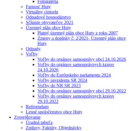
Fotogaléria
Farnosť Huty
Virtuálny cintorín
Odpadové hospodárstvo
Sčítanie obyvateľov 2021
Územný plán obce Huty
Platný územný plán obce Huty z roku 2007
Zmeny a doplnky č. 2⁄2021- Územný plán obce
Huty
Odpady
Voľby
Voľby do orgánov samosprávy obcí 24.10.2026
Voľby do orgánov samosprávnych krajov
24.10.2026
Voľby do Európskeho parlamentu 2024
Voľby prezidenta SR 2024
Voľby do NR SR 2023
Voľby do orgánov samosprávy obcí 29.10.2022
Voľby do orgánov samosprávnych krajov
29.10.2022
Referendum
Lesné spoločenstvo obce Huty
Zverejňovanie
Úradná tabuľa
Zmluvy, Faktúry, Objednávky