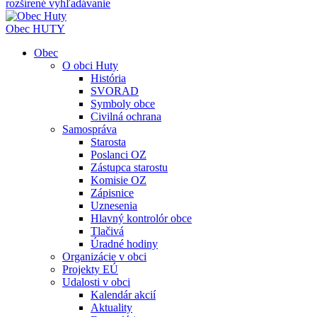
rozšírené vyhľadávanie
Obec
HUTY
Obec
O obci Huty
História
SVORAD
Symboly obce
Civilná ochrana
Samospráva
Starosta
Poslanci OZ
Zástupca starostu
Komisie OZ
Zápisnice
Uznesenia
Hlavný kontrolór obce
Tlačivá
Úradné hodiny
Organizácie v obci
Projekty EÚ
Udalosti v obci
Kalendár akcií
Aktuality