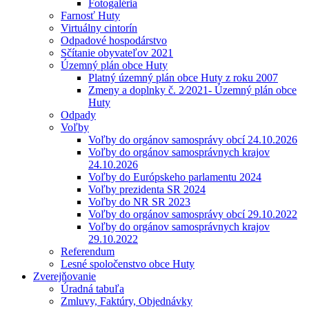
Fotogaléria
Farnosť Huty
Virtuálny cintorín
Odpadové hospodárstvo
Sčítanie obyvateľov 2021
Územný plán obce Huty
Platný územný plán obce Huty z roku 2007
Zmeny a doplnky č. 2⁄2021- Územný plán obce
Huty
Odpady
Voľby
Voľby do orgánov samosprávy obcí 24.10.2026
Voľby do orgánov samosprávnych krajov
24.10.2026
Voľby do Európskeho parlamentu 2024
Voľby prezidenta SR 2024
Voľby do NR SR 2023
Voľby do orgánov samosprávy obcí 29.10.2022
Voľby do orgánov samosprávnych krajov
29.10.2022
Referendum
Lesné spoločenstvo obce Huty
Zverejňovanie
Úradná tabuľa
Zmluvy, Faktúry, Objednávky