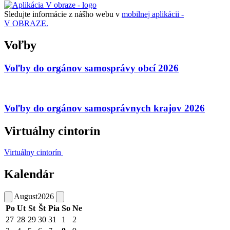
Sledujte informácie z nášho webu v
mobilnej aplikácii -
V OBRAZE.
Voľby
Voľby do orgánov samosprávy obcí 2026
Voľby do orgánov samosprávnych krajov 2026
Virtuálny cintorín
Virtuálny cintorín
Kalendár
August
2026
Po
Ut
St
Št
Pia
So
Ne
27
28
29
30
31
1
2