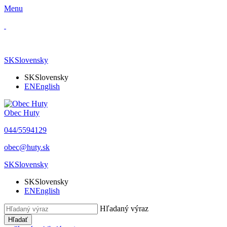
Menu
SK
Slovensky
SK
Slovensky
EN
English
Obec Huty
​044/5594129
​obec@huty.sk
SK
Slovensky
SK
Slovensky
EN
English
Hľadaný výraz
Hľadať