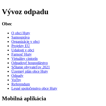
Vývoz odpadu
Obec
O obci Huty
Samospráva
Organizácie v obci
Projekty EÚ
Udalosti v obci
Farnosť Huty
Virtuálny cintorín
Odpadové hospodárstvo
Sčítanie obyvateľov 2021
Územný plán obce Huty
Odpady
Voľby
Referendum
Lesné spoločenstvo obce Huty
Mobilná aplikácia