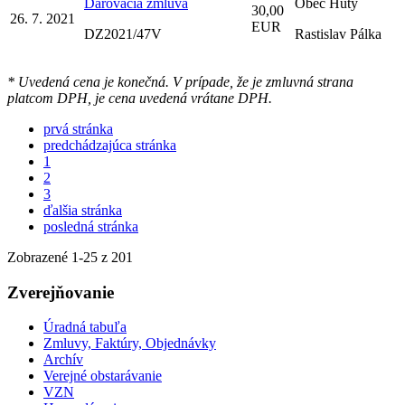
Darovacia zmluva
Obec Huty
30,00
26. 7. 2021
EUR
DZ2021/47V
Rastislav Pálka
* Uvedená cena je konečná. V prípade, že je zmluvná strana
platcom DPH, je cena uvedená vrátane DPH.
prvá stránka
predchádzajúca stránka
1
2
3
ďalšia stránka
posledná stránka
Zobrazené
1
-
25
z 201
Zverejňovanie
Úradná tabuľa
Zmluvy, Faktúry, Objednávky
Archív
Verejné obstarávanie
VZN