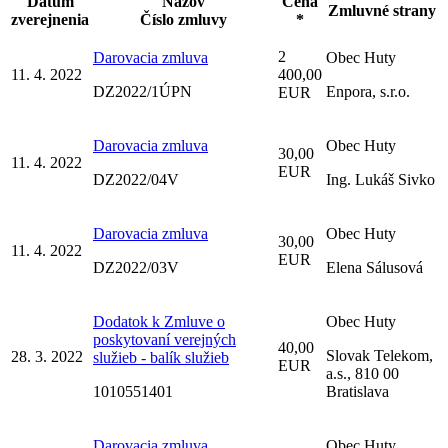
Dátum
Názov
Cena
Zmluvné strany
zverejnenia
Číslo zmluvy
*
2
Darovacia zmluva
Obec Huty
11. 4. 2022
400,00
DZ2022/1ÚPN
Enpora, s.r.o.
EUR
Darovacia zmluva
Obec Huty
30,00
11. 4. 2022
EUR
DZ2022/04V
Ing. Lukáš Sivko
Darovacia zmluva
Obec Huty
30,00
11. 4. 2022
EUR
DZ2022/03V
Elena Sálusová
Dodatok k Zmluve o
Obec Huty
poskytovaní verejných
40,00
Slovak Telekom,
28. 3. 2022
služieb - balík služieb
EUR
a.s., 810 00
1010551401
Bratislava
Darovacia zmluva
Obec Huty