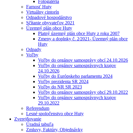
Fotogaléria
Farnosť Huty
Virtuálny cintorín
Odpadové hospodárstvo
Sčítanie obyvateľov 2021
Územný plán obce Huty
Platný územný plán obce Huty z roku 2007
Zmeny a doplnky č. 2⁄2021- Územný plán obce
Huty
Odpady
Voľby
Voľby do orgánov samosprávy obcí 24.10.2026
Voľby do orgánov samosprávnych krajov
24.10.2026
Voľby do Európskeho parlamentu 2024
Voľby prezidenta SR 2024
Voľby do NR SR 2023
Voľby do orgánov samosprávy obcí 29.10.2022
Voľby do orgánov samosprávnych krajov
29.10.2022
Referendum
Lesné spoločenstvo obce Huty
Zverejňovanie
Úradná tabuľa
Zmluvy, Faktúry, Objednávky