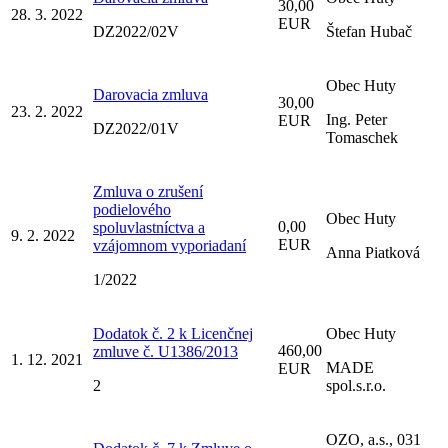
30,00
28. 3. 2022
EUR
DZ2022/02V
Štefan Hubač
Obec Huty
Darovacia zmluva
30,00
23. 2. 2022
Ing. Peter
EUR
DZ2022/01V
Tomaschek
Zmluva o zrušení
podielového
Obec Huty
0,00
spoluvlastníctva a
9. 2. 2022
EUR
vzájomnom vyporiadaní
Anna Piatková
1/2022
Dodatok č. 2 k Licenčnej
Obec Huty
460,00
zmluve č. U1386/2013
1. 12. 2021
MADE
EUR
2
spol.s.r.o.
OZO, a.s., 031