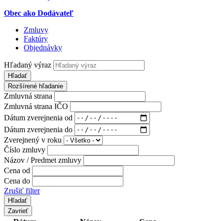
Obec ako Dodávateľ
Zmluvy
Faktúry
Objednávky
Hľadaný výraz
Hľadať
Rozšírené hľadanie
Zmluvná strana
Zmluvná strana IČO
Dátum zverejnenia od
Dátum zverejnenia do
Zverejnený v roku
Číslo zmluvy
Názov / Predmet zmluvy
Cena od
Cena do
Zrušiť filter
Zavrieť