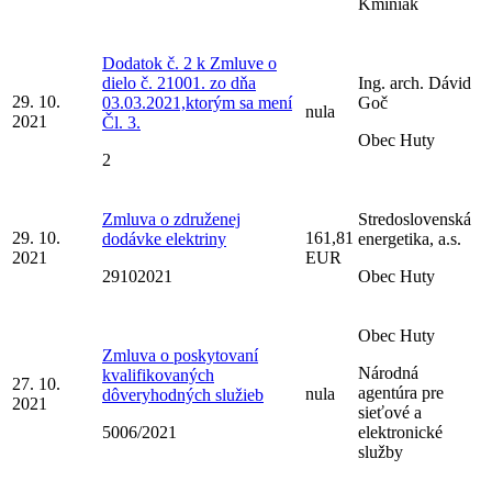
Kminiak
Dodatok č. 2 k Zmluve o
dielo č. 21001. zo dňa
Ing. arch. Dávid
29. 10.
03.03.2021,ktorým sa mení
Goč
nula
2021
Čl. 3.
Obec Huty
2
Zmluva o združenej
Stredoslovenská
29. 10.
161,81
dodávke elektriny
energetika, a.s.
2021
EUR
29102021
Obec Huty
Obec Huty
Zmluva o poskytovaní
Národná
kvalifikovaných
27. 10.
agentúra pre
nula
dôveryhodných služieb
2021
sieťové a
5006/2021
elektronické
služby