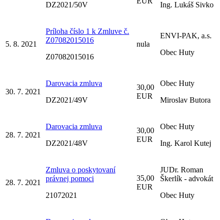
EUR
DZ2021/50V
Ing. Lukáš Sivko
Príloha číslo 1 k Zmluve č.
ENVI-PAK, a.s.
Z07082015016
5. 8. 2021
nula
Obec Huty
Z07082015016
Darovacia zmluva
Obec Huty
30,00
30. 7. 2021
EUR
DZ2021/49V
Miroslav Butora
Darovacia zmluva
Obec Huty
30,00
28. 7. 2021
EUR
DZ2021/48V
Ing. Karol Kutej
Zmluva o poskytovaní
JUDr. Roman
35,00
právnej pomoci
Škerlík - advokát
28. 7. 2021
EUR
21072021
Obec Huty