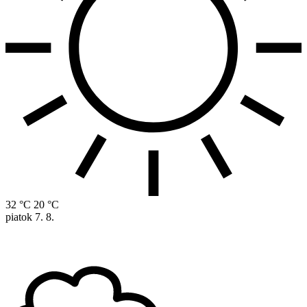
32 °C
20 °C
piatok
7. 8.