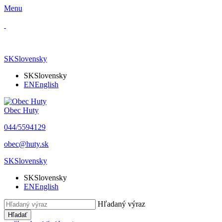
Menu
SK
Slovensky
SK
Slovensky
EN
English
Obec Huty
​044/5594129
​obec@huty.sk
SK
Slovensky
SK
Slovensky
EN
English
Hľadaný výraz
Hľadať