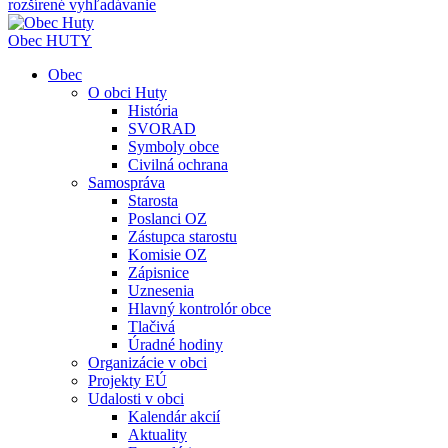
rozšírené vyhľadávanie
Obec
HUTY
Obec
O obci Huty
História
SVORAD
Symboly obce
Civilná ochrana
Samospráva
Starosta
Poslanci OZ
Zástupca starostu
Komisie OZ
Zápisnice
Uznesenia
Hlavný kontrolór obce
Tlačivá
Úradné hodiny
Organizácie v obci
Projekty EÚ
Udalosti v obci
Kalendár akcií
Aktuality