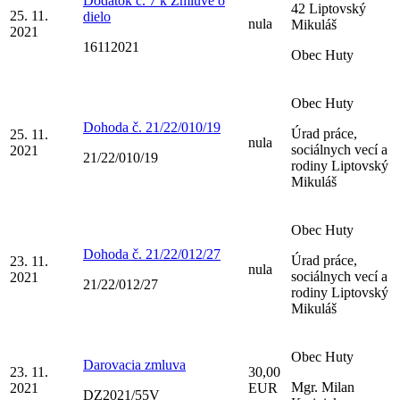
Dodatok č. 7 k Zmluve o
42 Liptovský
25. 11.
dielo
nula
Mikuláš
2021
16112021
Obec Huty
Obec Huty
Dohoda č. 21/22/010/19
Úrad práce,
25. 11.
nula
sociálnych vecí a
2021
21/22/010/19
rodiny Liptovský
Mikuláš
Obec Huty
Dohoda č. 21/22/012/27
Úrad práce,
23. 11.
nula
sociálnych vecí a
2021
21/22/012/27
rodiny Liptovský
Mikuláš
Obec Huty
Darovacia zmluva
23. 11.
30,00
Mgr. Milan
2021
EUR
DZ2021/55V