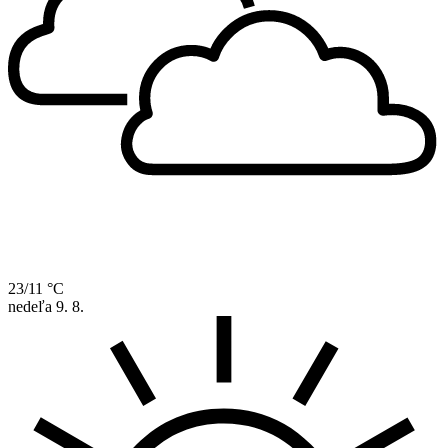
23/11 °C
nedeľa
9. 8.