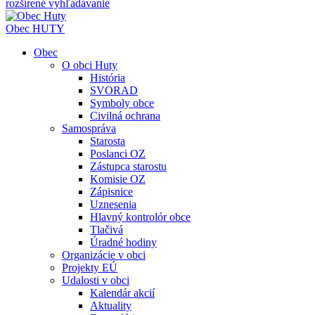
rozšírené vyhľadávanie
Obec
HUTY
Obec
O obci Huty
História
SVORAD
Symboly obce
Civilná ochrana
Samospráva
Starosta
Poslanci OZ
Zástupca starostu
Komisie OZ
Zápisnice
Uznesenia
Hlavný kontrolór obce
Tlačivá
Úradné hodiny
Organizácie v obci
Projekty EÚ
Udalosti v obci
Kalendár akcií
Aktuality