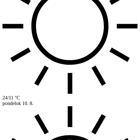
24/11 °C
pondelok
10. 8.