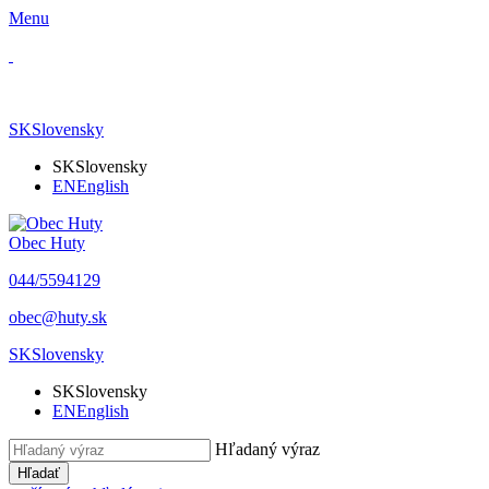
Menu
SK
Slovensky
SK
Slovensky
EN
English
Obec Huty
​044/5594129
​obec@huty.sk
SK
Slovensky
SK
Slovensky
EN
English
Hľadaný výraz
Hľadať