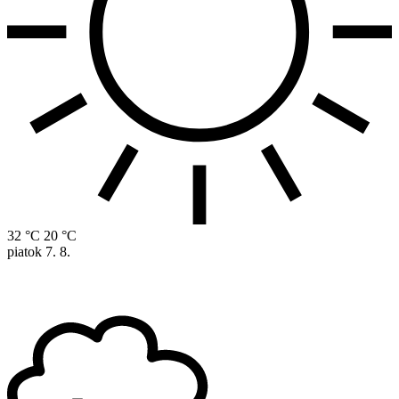
32 °C
20 °C
piatok
7. 8.