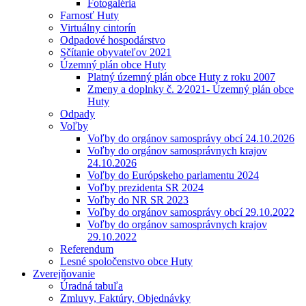
Fotogaléria
Farnosť Huty
Virtuálny cintorín
Odpadové hospodárstvo
Sčítanie obyvateľov 2021
Územný plán obce Huty
Platný územný plán obce Huty z roku 2007
Zmeny a doplnky č. 2⁄2021- Územný plán obce
Huty
Odpady
Voľby
Voľby do orgánov samosprávy obcí 24.10.2026
Voľby do orgánov samosprávnych krajov
24.10.2026
Voľby do Európskeho parlamentu 2024
Voľby prezidenta SR 2024
Voľby do NR SR 2023
Voľby do orgánov samosprávy obcí 29.10.2022
Voľby do orgánov samosprávnych krajov
29.10.2022
Referendum
Lesné spoločenstvo obce Huty
Zverejňovanie
Úradná tabuľa
Zmluvy, Faktúry, Objednávky