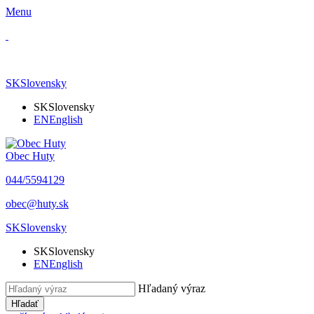
Menu
SK
Slovensky
SK
Slovensky
EN
English
Obec Huty
​044/5594129
​obec@huty.sk
SK
Slovensky
SK
Slovensky
EN
English
Hľadaný výraz
Hľadať