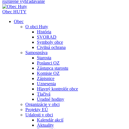
rozšírené vyhľadávanie
Obec
HUTY
Obec
O obci Huty
História
SVORAD
Symboly obce
Civilná ochrana
Samospráva
Starosta
Poslanci OZ
Zástupca starostu
Komisie OZ
Zápisnice
Uznesenia
Hlavný kontrolór obce
Tlačivá
Úradné hodiny
Organizácie v obci
Projekty EÚ
Udalosti v obci
Kalendár akcií
Aktuality