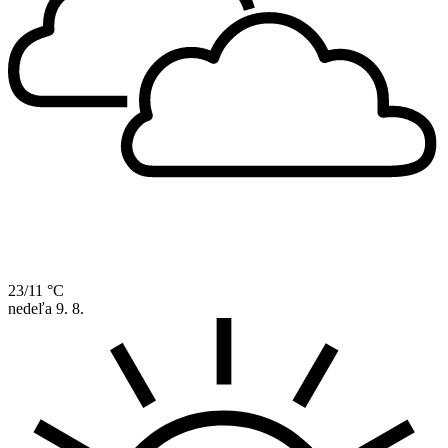
23/11 °C
nedeľa
9. 8.