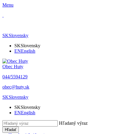
Menu
SK
Slovensky
SK
Slovensky
EN
English
Obec Huty
​044/5594129
​obec@huty.sk
SK
Slovensky
SK
Slovensky
EN
English
Hľadaný výraz
Hľadať