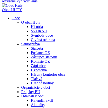
rozšírené vyhľadávanie
Obec
HUTY
Obec
O obci Huty
História
SVORAD
Symboly obce
Civilná ochrana
Samospráva
Starosta
Poslanci OZ
Zástupca starostu
Komisie OZ
Zápisnice
Uznesenia
Hlavný kontrolór obce
Tlačivá
Úradné hodiny
Organizácie v obci
Projekty EÚ
Udalosti v obci
Kalendár akcií
Aktuality