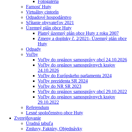
Fotogaléria
Farnosť Huty
Virtuálny cintorín
Odpadové hospodárstvo
Sčítanie obyvateľov 2021
Územný plán obce Huty
Platný územný plán obce Huty z roku 2007
Zmeny a doplnky č. 2⁄2021- Územný plán obce
Huty
Odpady
Voľby
Voľby do orgánov samosprávy obcí 24.10.2026
Voľby do orgánov samosprávnych krajov
24.10.2026
Voľby do Európskeho parlamentu 2024
Voľby prezidenta SR 2024
Voľby do NR SR 2023
Voľby do orgánov samosprávy obcí 29.10.2022
Voľby do orgánov samosprávnych krajov
29.10.2022
Referendum
Lesné spoločenstvo obce Huty
Zverejňovanie
Úradná tabuľa
Zmluvy, Faktúry, Objednávky