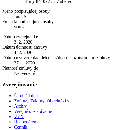
Huty 84, 027 32 Zuberec
Meno podpisujúcej osoby:
Juraj Staš
Funkcia podpisujúcej osoby:
starosta
Dátum zverejnenia:
3. 2. 2020
Dátum účinnosti zmluvy:
4. 2. 2020
Dátum uzatvorenia/udelenia súhlasu s uzatvorením zmluvy:
27. 1. 2020
Platnosť zmluvy do:
Neuvedené
Zverejňovanie
Úradná tabuľa
Zmluvy, Faktúry, Objednávky
Archív
Verejné obstarávanie
VZN
Hospodárenie
Cenník