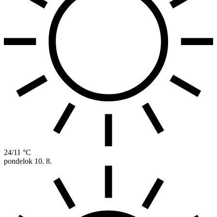
24/11 °C
pondelok
10. 8.