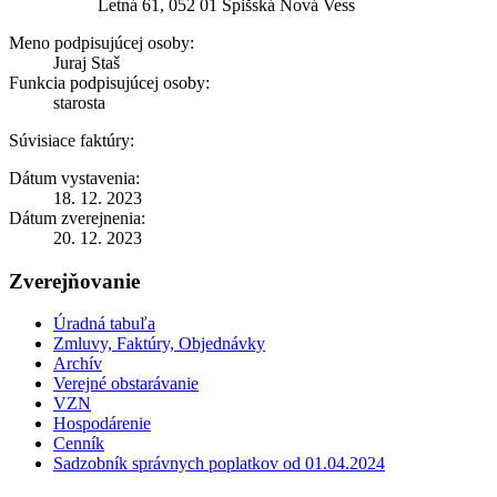
Letná 61, 052 01 Spišská Nová Vess
Meno podpisujúcej osoby:
Juraj Staš
Funkcia podpisujúcej osoby:
starosta
Súvisiace faktúry:
Dátum vystavenia:
18. 12. 2023
Dátum zverejnenia:
20. 12. 2023
Zverejňovanie
Úradná tabuľa
Zmluvy, Faktúry, Objednávky
Archív
Verejné obstarávanie
VZN
Hospodárenie
Cenník
Sadzobník správnych poplatkov od 01.04.2024