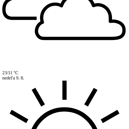
23/11 °C
nedeľa
9. 8.