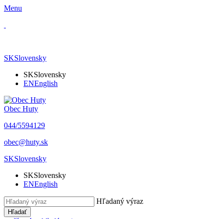
Menu
SK
Slovensky
SK
Slovensky
EN
English
Obec Huty
​044/5594129
​obec@huty.sk
SK
Slovensky
SK
Slovensky
EN
English
Hľadaný výraz
Hľadať