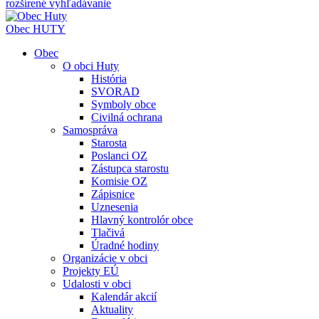
rozšírené vyhľadávanie
Obec
HUTY
Obec
O obci Huty
História
SVORAD
Symboly obce
Civilná ochrana
Samospráva
Starosta
Poslanci OZ
Zástupca starostu
Komisie OZ
Zápisnice
Uznesenia
Hlavný kontrolór obce
Tlačivá
Úradné hodiny
Organizácie v obci
Projekty EÚ
Udalosti v obci
Kalendár akcií
Aktuality