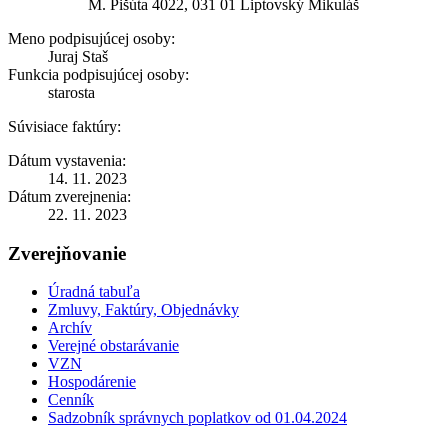
M. Pišúta 4022, 031 01 Liptovský Mikuláš
Meno podpisujúcej osoby:
Juraj Staš
Funkcia podpisujúcej osoby:
starosta
Súvisiace faktúry:
Dátum vystavenia:
14. 11. 2023
Dátum zverejnenia:
22. 11. 2023
Zverejňovanie
Úradná tabuľa
Zmluvy, Faktúry, Objednávky
Archív
Verejné obstarávanie
VZN
Hospodárenie
Cenník
Sadzobník správnych poplatkov od 01.04.2024