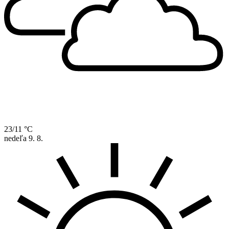
23/11 °C
nedeľa
9. 8.