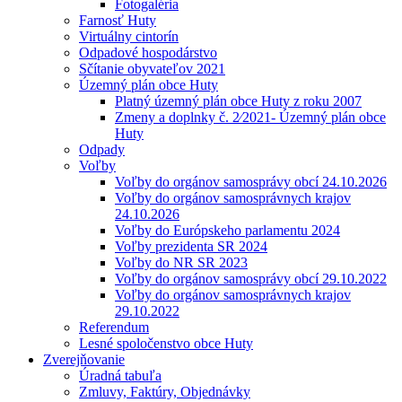
Fotogaléria
Farnosť Huty
Virtuálny cintorín
Odpadové hospodárstvo
Sčítanie obyvateľov 2021
Územný plán obce Huty
Platný územný plán obce Huty z roku 2007
Zmeny a doplnky č. 2⁄2021- Územný plán obce
Huty
Odpady
Voľby
Voľby do orgánov samosprávy obcí 24.10.2026
Voľby do orgánov samosprávnych krajov
24.10.2026
Voľby do Európskeho parlamentu 2024
Voľby prezidenta SR 2024
Voľby do NR SR 2023
Voľby do orgánov samosprávy obcí 29.10.2022
Voľby do orgánov samosprávnych krajov
29.10.2022
Referendum
Lesné spoločenstvo obce Huty
Zverejňovanie
Úradná tabuľa
Zmluvy, Faktúry, Objednávky