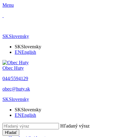
Menu
SK
Slovensky
SK
Slovensky
EN
English
Obec Huty
​044/5594129
​obec@huty.sk
SK
Slovensky
SK
Slovensky
EN
English
Hľadaný výraz
Hľadať