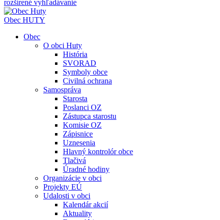
rozšírené vyhľadávanie
Obec
HUTY
Obec
O obci Huty
História
SVORAD
Symboly obce
Civilná ochrana
Samospráva
Starosta
Poslanci OZ
Zástupca starostu
Komisie OZ
Zápisnice
Uznesenia
Hlavný kontrolór obce
Tlačivá
Úradné hodiny
Organizácie v obci
Projekty EÚ
Udalosti v obci
Kalendár akcií
Aktuality