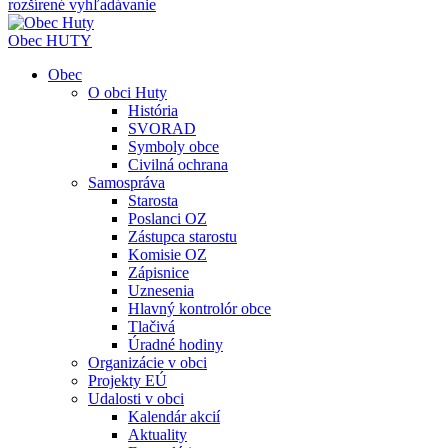
rozšírené vyhľadávanie
Obec
HUTY
Obec
O obci Huty
História
SVORAD
Symboly obce
Civilná ochrana
Samospráva
Starosta
Poslanci OZ
Zástupca starostu
Komisie OZ
Zápisnice
Uznesenia
Hlavný kontrolór obce
Tlačivá
Úradné hodiny
Organizácie v obci
Projekty EÚ
Udalosti v obci
Kalendár akcií
Aktuality