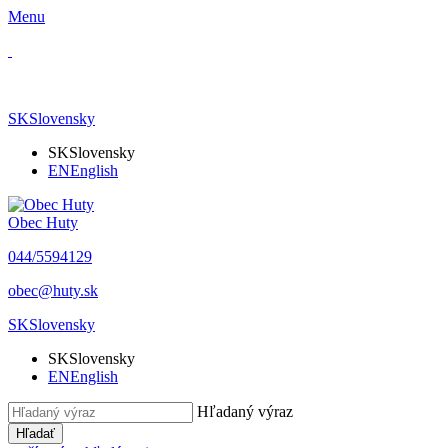
Menu
SK
Slovensky
SK
Slovensky
EN
English
Obec Huty
​044/5594129
​obec@huty.sk
SK
Slovensky
SK
Slovensky
EN
English
Hľadaný výraz
Hľadať