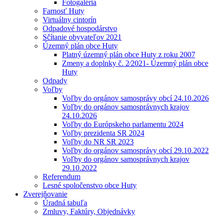
Fotogaléria
Farnosť Huty
Virtuálny cintorín
Odpadové hospodárstvo
Sčítanie obyvateľov 2021
Územný plán obce Huty
Platný územný plán obce Huty z roku 2007
Zmeny a doplnky č. 2⁄2021- Územný plán obce
Huty
Odpady
Voľby
Voľby do orgánov samosprávy obcí 24.10.2026
Voľby do orgánov samosprávnych krajov
24.10.2026
Voľby do Európskeho parlamentu 2024
Voľby prezidenta SR 2024
Voľby do NR SR 2023
Voľby do orgánov samosprávy obcí 29.10.2022
Voľby do orgánov samosprávnych krajov
29.10.2022
Referendum
Lesné spoločenstvo obce Huty
Zverejňovanie
Úradná tabuľa
Zmluvy, Faktúry, Objednávky