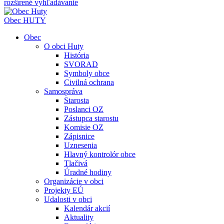
rozšírené vyhľadávanie
Obec
HUTY
Obec
O obci Huty
História
SVORAD
Symboly obce
Civilná ochrana
Samospráva
Starosta
Poslanci OZ
Zástupca starostu
Komisie OZ
Zápisnice
Uznesenia
Hlavný kontrolór obce
Tlačivá
Úradné hodiny
Organizácie v obci
Projekty EÚ
Udalosti v obci
Kalendár akcií
Aktuality