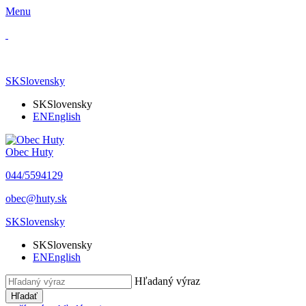
Menu
SK
Slovensky
SK
Slovensky
EN
English
Obec Huty
​044/5594129
​obec@huty.sk
SK
Slovensky
SK
Slovensky
EN
English
Hľadaný výraz
Hľadať