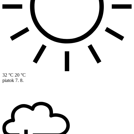
32 °C
20 °C
piatok
7. 8.