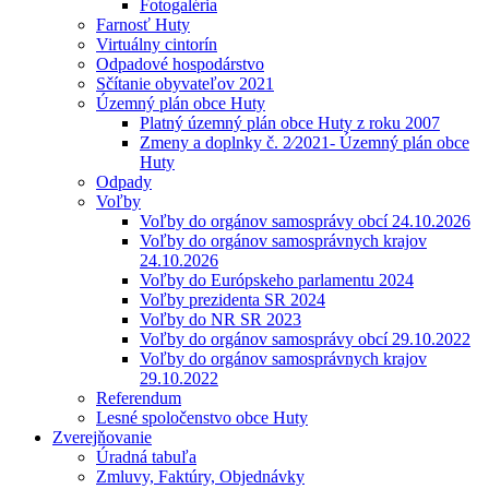
Fotogaléria
Farnosť Huty
Virtuálny cintorín
Odpadové hospodárstvo
Sčítanie obyvateľov 2021
Územný plán obce Huty
Platný územný plán obce Huty z roku 2007
Zmeny a doplnky č. 2⁄2021- Územný plán obce
Huty
Odpady
Voľby
Voľby do orgánov samosprávy obcí 24.10.2026
Voľby do orgánov samosprávnych krajov
24.10.2026
Voľby do Európskeho parlamentu 2024
Voľby prezidenta SR 2024
Voľby do NR SR 2023
Voľby do orgánov samosprávy obcí 29.10.2022
Voľby do orgánov samosprávnych krajov
29.10.2022
Referendum
Lesné spoločenstvo obce Huty
Zverejňovanie
Úradná tabuľa
Zmluvy, Faktúry, Objednávky