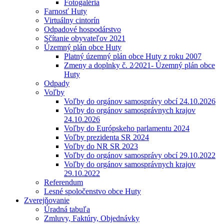
Fotogaléria
Farnosť Huty
Virtuálny cintorín
Odpadové hospodárstvo
Sčítanie obyvateľov 2021
Územný plán obce Huty
Platný územný plán obce Huty z roku 2007
Zmeny a doplnky č. 2⁄2021- Územný plán obce
Huty
Odpady
Voľby
Voľby do orgánov samosprávy obcí 24.10.2026
Voľby do orgánov samosprávnych krajov
24.10.2026
Voľby do Európskeho parlamentu 2024
Voľby prezidenta SR 2024
Voľby do NR SR 2023
Voľby do orgánov samosprávy obcí 29.10.2022
Voľby do orgánov samosprávnych krajov
29.10.2022
Referendum
Lesné spoločenstvo obce Huty
Zverejňovanie
Úradná tabuľa
Zmluvy, Faktúry, Objednávky