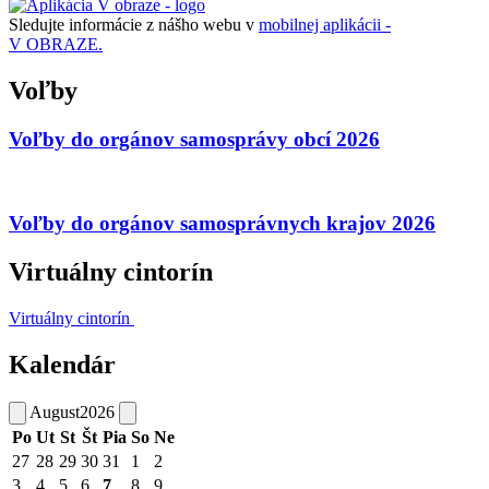
Sledujte informácie z nášho webu v
mobilnej aplikácii -
V OBRAZE.
Voľby
Voľby do orgánov samosprávy obcí 2026
Voľby do orgánov samosprávnych krajov 2026
Virtuálny cintorín
Virtuálny cintorín
Kalendár
August
2026
Po
Ut
St
Št
Pia
So
Ne
27
28
29
30
31
1
2
3
4
5
6
7
8
9