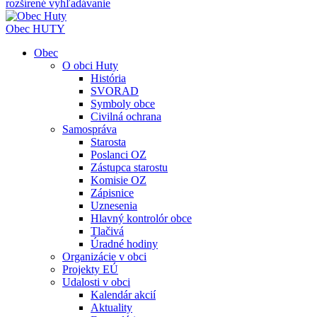
rozšírené vyhľadávanie
Obec
HUTY
Obec
O obci Huty
História
SVORAD
Symboly obce
Civilná ochrana
Samospráva
Starosta
Poslanci OZ
Zástupca starostu
Komisie OZ
Zápisnice
Uznesenia
Hlavný kontrolór obce
Tlačivá
Úradné hodiny
Organizácie v obci
Projekty EÚ
Udalosti v obci
Kalendár akcií
Aktuality