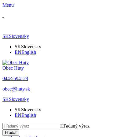
Menu
SK
Slovensky
SK
Slovensky
EN
English
Obec Huty
​044/5594129
​obec@huty.sk
SK
Slovensky
SK
Slovensky
EN
English
Hľadaný výraz
Hľadať