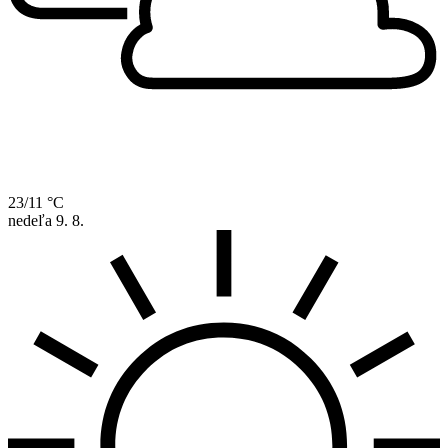
23/11 °C
nedeľa
9. 8.