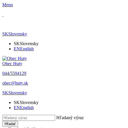
Menu
SK
Slovensky
SK
Slovensky
EN
English
Obec Huty
​044/5594129
​obec@huty.sk
SK
Slovensky
SK
Slovensky
EN
English
Hľadaný výraz
Hľadať