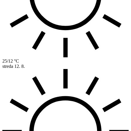
25/12 °C
streda
12. 8.