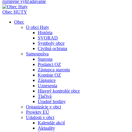
rozšírené vyhľadávanie
Obec
HUTY
Obec
O obci Huty
História
SVORAD
Symboly obce
Civilná ochrana
Samospráva
Starosta
Poslanci OZ
Zástupca starostu
Komisie OZ
Zápisnice
Uznesenia
Hlavný kontrolór obce
Tlačivá
Úradné hodiny
Organizácie v obci
Projekty EÚ
Udalosti v obci
Kalendár akcií
Aktuality