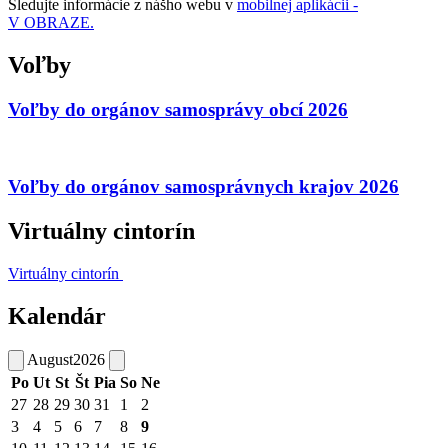
Sledujte informácie z nášho webu v
mobilnej aplikácii -
V OBRAZE.
Voľby
Voľby do orgánov samosprávy obcí 2026
Voľby do orgánov samosprávnych krajov 2026
Virtuálny cintorín
Virtuálny cintorín
Kalendár
August
2026
Po
Ut
St
Št
Pia
So
Ne
27
28
29
30
31
1
2
3
4
5
6
7
8
9