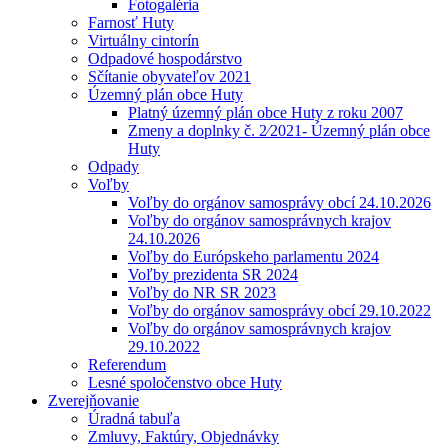
Fotogaléria
Farnosť Huty
Virtuálny cintorín
Odpadové hospodárstvo
Sčítanie obyvateľov 2021
Územný plán obce Huty
Platný územný plán obce Huty z roku 2007
Zmeny a doplnky č. 2⁄2021- Územný plán obce
Huty
Odpady
Voľby
Voľby do orgánov samosprávy obcí 24.10.2026
Voľby do orgánov samosprávnych krajov
24.10.2026
Voľby do Európskeho parlamentu 2024
Voľby prezidenta SR 2024
Voľby do NR SR 2023
Voľby do orgánov samosprávy obcí 29.10.2022
Voľby do orgánov samosprávnych krajov
29.10.2022
Referendum
Lesné spoločenstvo obce Huty
Zverejňovanie
Úradná tabuľa
Zmluvy, Faktúry, Objednávky