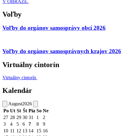
V OBRAZE.
Voľby
Voľby do orgánov samosprávy obcí 2026
Voľby do orgánov samosprávnych krajov 2026
Virtuálny cintorín
Virtuálny cintorín
Kalendár
August
2026
Po
Ut
St
Št
Pia
So
Ne
27
28
29
30
31
1
2
3
4
5
6
7
8
9
10
11
12
13
14
15
16