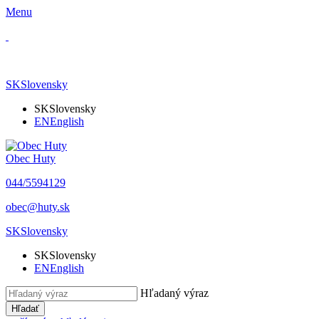
Menu
SK
Slovensky
SK
Slovensky
EN
English
Obec Huty
​044/5594129
​obec@huty.sk
SK
Slovensky
SK
Slovensky
EN
English
Hľadaný výraz
Hľadať