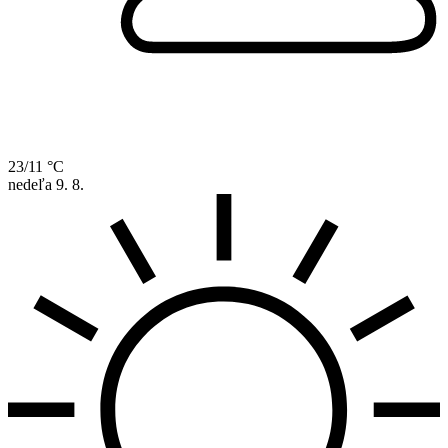
23/11 °C
nedeľa
9. 8.