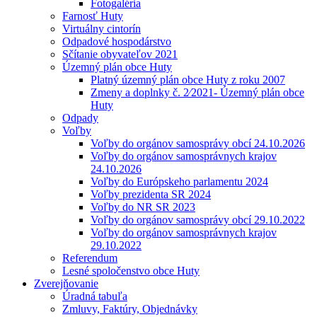
Fotogaléria
Farnosť Huty
Virtuálny cintorín
Odpadové hospodárstvo
Sčítanie obyvateľov 2021
Územný plán obce Huty
Platný územný plán obce Huty z roku 2007
Zmeny a doplnky č. 2⁄2021- Územný plán obce
Huty
Odpady
Voľby
Voľby do orgánov samosprávy obcí 24.10.2026
Voľby do orgánov samosprávnych krajov
24.10.2026
Voľby do Európskeho parlamentu 2024
Voľby prezidenta SR 2024
Voľby do NR SR 2023
Voľby do orgánov samosprávy obcí 29.10.2022
Voľby do orgánov samosprávnych krajov
29.10.2022
Referendum
Lesné spoločenstvo obce Huty
Zverejňovanie
Úradná tabuľa
Zmluvy, Faktúry, Objednávky