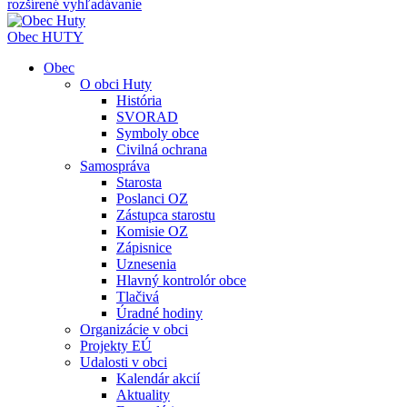
rozšírené vyhľadávanie
Obec
HUTY
Obec
O obci Huty
História
SVORAD
Symboly obce
Civilná ochrana
Samospráva
Starosta
Poslanci OZ
Zástupca starostu
Komisie OZ
Zápisnice
Uznesenia
Hlavný kontrolór obce
Tlačivá
Úradné hodiny
Organizácie v obci
Projekty EÚ
Udalosti v obci
Kalendár akcií
Aktuality