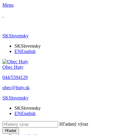
Menu
SK
Slovensky
SK
Slovensky
EN
English
Obec Huty
​044/5594129
​obec@huty.sk
SK
Slovensky
SK
Slovensky
EN
English
Hľadaný výraz
Hľadať