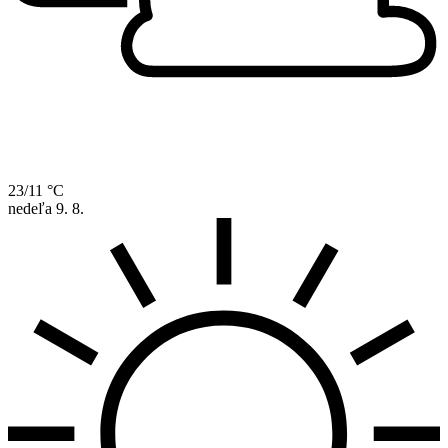
23/11 °C
nedeľa
9. 8.