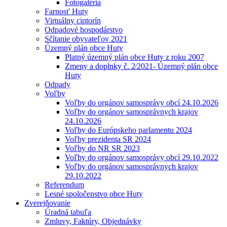
Fotogaléria
Farnosť Huty
Virtuálny cintorín
Odpadové hospodárstvo
Sčítanie obyvateľov 2021
Územný plán obce Huty
Platný územný plán obce Huty z roku 2007
Zmeny a doplnky č. 2⁄2021- Územný plán obce
Huty
Odpady
Voľby
Voľby do orgánov samosprávy obcí 24.10.2026
Voľby do orgánov samosprávnych krajov
24.10.2026
Voľby do Európskeho parlamentu 2024
Voľby prezidenta SR 2024
Voľby do NR SR 2023
Voľby do orgánov samosprávy obcí 29.10.2022
Voľby do orgánov samosprávnych krajov
29.10.2022
Referendum
Lesné spoločenstvo obce Huty
Zverejňovanie
Úradná tabuľa
Zmluvy, Faktúry, Objednávky