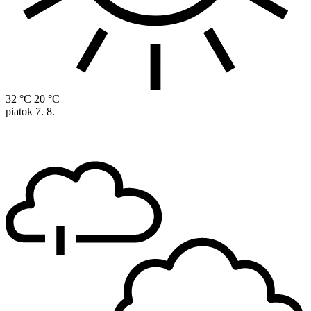
32 °C
20 °C
piatok
7. 8.