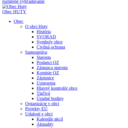
rozšírené vyhľadávanie
Obec
HUTY
Obec
O obci Huty
História
SVORAD
Symboly obce
Civilná ochrana
Samospráva
Starosta
Poslanci OZ
Zástupca starostu
Komisie OZ
Zápisnice
Uznesenia
Hlavný kontrolór obce
Tlačivá
Úradné hodiny
Organizácie v obci
Projekty EÚ
Udalosti v obci
Kalendár akcií
Aktuality