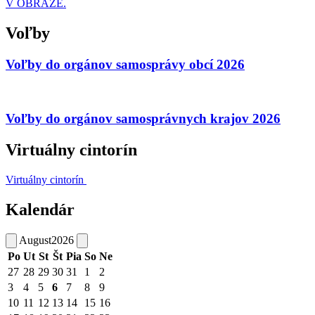
V OBRAZE.
Voľby
Voľby do orgánov samosprávy obcí 2026
Voľby do orgánov samosprávnych krajov 2026
Virtuálny cintorín
Virtuálny cintorín
Kalendár
August
2026
Po
Ut
St
Št
Pia
So
Ne
27
28
29
30
31
1
2
3
4
5
6
7
8
9
10
11
12
13
14
15
16