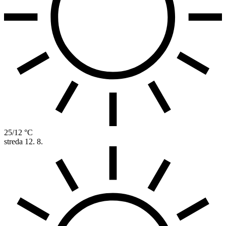
25/12 °C
streda
12. 8.