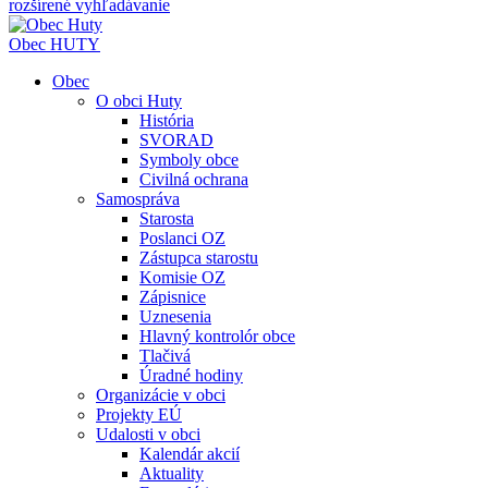
rozšírené vyhľadávanie
Obec
HUTY
Obec
O obci Huty
História
SVORAD
Symboly obce
Civilná ochrana
Samospráva
Starosta
Poslanci OZ
Zástupca starostu
Komisie OZ
Zápisnice
Uznesenia
Hlavný kontrolór obce
Tlačivá
Úradné hodiny
Organizácie v obci
Projekty EÚ
Udalosti v obci
Kalendár akcií
Aktuality