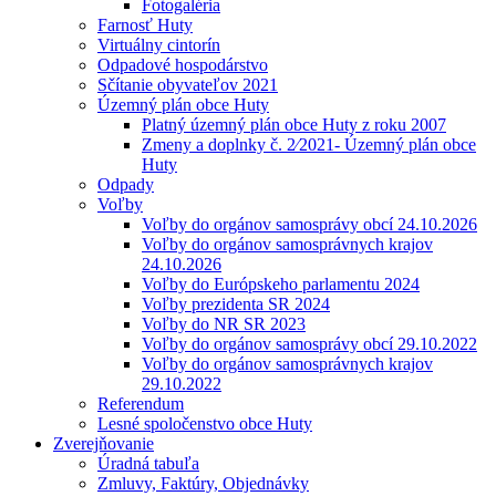
Fotogaléria
Farnosť Huty
Virtuálny cintorín
Odpadové hospodárstvo
Sčítanie obyvateľov 2021
Územný plán obce Huty
Platný územný plán obce Huty z roku 2007
Zmeny a doplnky č. 2⁄2021- Územný plán obce
Huty
Odpady
Voľby
Voľby do orgánov samosprávy obcí 24.10.2026
Voľby do orgánov samosprávnych krajov
24.10.2026
Voľby do Európskeho parlamentu 2024
Voľby prezidenta SR 2024
Voľby do NR SR 2023
Voľby do orgánov samosprávy obcí 29.10.2022
Voľby do orgánov samosprávnych krajov
29.10.2022
Referendum
Lesné spoločenstvo obce Huty
Zverejňovanie
Úradná tabuľa
Zmluvy, Faktúry, Objednávky