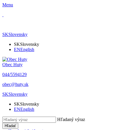
Menu
SK
Slovensky
SK
Slovensky
EN
English
Obec Huty
​044/5594129
​obec@huty.sk
SK
Slovensky
SK
Slovensky
EN
English
Hľadaný výraz
Hľadať