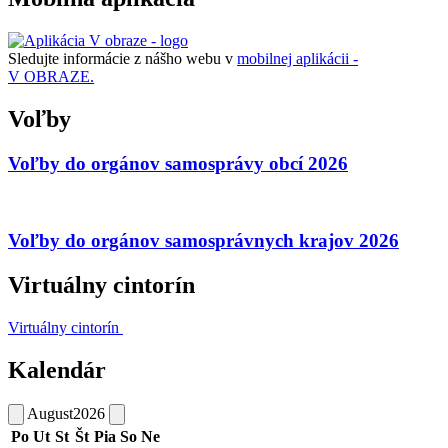
Sledujte informácie z nášho webu v
mobilnej aplikácii -
V OBRAZE.
Voľby
Voľby do orgánov samosprávy obcí 2026
Voľby do orgánov samosprávnych krajov 2026
Virtuálny cintorín
Virtuálny cintorín
Kalendár
August
2026
Po
Ut
St
Št
Pia
So
Ne