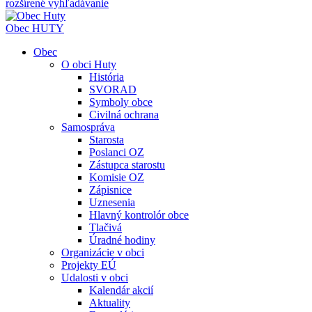
rozšírené vyhľadávanie
Obec
HUTY
Obec
O obci Huty
História
SVORAD
Symboly obce
Civilná ochrana
Samospráva
Starosta
Poslanci OZ
Zástupca starostu
Komisie OZ
Zápisnice
Uznesenia
Hlavný kontrolór obce
Tlačivá
Úradné hodiny
Organizácie v obci
Projekty EÚ
Udalosti v obci
Kalendár akcií
Aktuality