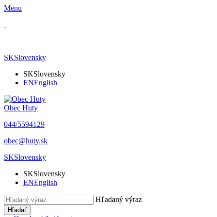
Menu
SK
Slovensky
SK
Slovensky
EN
English
Obec Huty
​044/5594129
​obec@huty.sk
SK
Slovensky
SK
Slovensky
EN
English
Hľadaný výraz
Hľadať