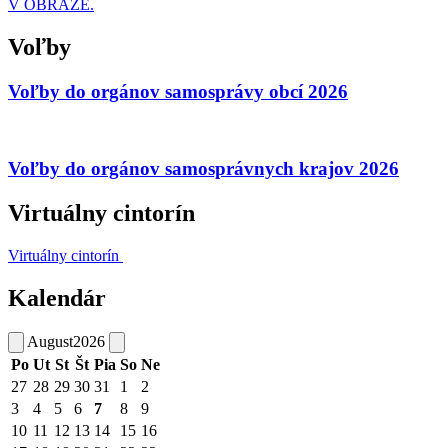
V OBRAZE.
Voľby
Voľby do orgánov samosprávy obcí 2026
Voľby do orgánov samosprávnych krajov 2026
Virtuálny cintorín
Virtuálny cintorín
Kalendár
August
2026
Po
Ut
St
Št
Pia
So
Ne
27
28
29
30
31
1
2
3
4
5
6
7
8
9
10
11
12
13
14
15
16