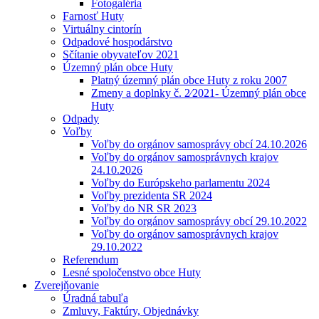
Fotogaléria
Farnosť Huty
Virtuálny cintorín
Odpadové hospodárstvo
Sčítanie obyvateľov 2021
Územný plán obce Huty
Platný územný plán obce Huty z roku 2007
Zmeny a doplnky č. 2⁄2021- Územný plán obce
Huty
Odpady
Voľby
Voľby do orgánov samosprávy obcí 24.10.2026
Voľby do orgánov samosprávnych krajov
24.10.2026
Voľby do Európskeho parlamentu 2024
Voľby prezidenta SR 2024
Voľby do NR SR 2023
Voľby do orgánov samosprávy obcí 29.10.2022
Voľby do orgánov samosprávnych krajov
29.10.2022
Referendum
Lesné spoločenstvo obce Huty
Zverejňovanie
Úradná tabuľa
Zmluvy, Faktúry, Objednávky