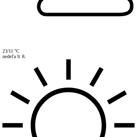
23/11 °C
nedeľa
9. 8.