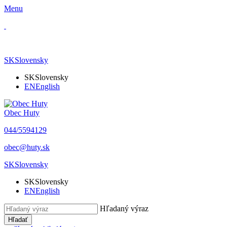
Menu
SK
Slovensky
SK
Slovensky
EN
English
Obec Huty
​044/5594129
​obec@huty.sk
SK
Slovensky
SK
Slovensky
EN
English
Hľadaný výraz
Hľadať