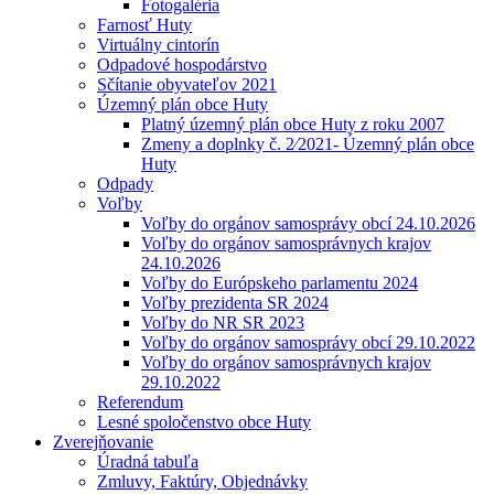
Fotogaléria
Farnosť Huty
Virtuálny cintorín
Odpadové hospodárstvo
Sčítanie obyvateľov 2021
Územný plán obce Huty
Platný územný plán obce Huty z roku 2007
Zmeny a doplnky č. 2⁄2021- Územný plán obce
Huty
Odpady
Voľby
Voľby do orgánov samosprávy obcí 24.10.2026
Voľby do orgánov samosprávnych krajov
24.10.2026
Voľby do Európskeho parlamentu 2024
Voľby prezidenta SR 2024
Voľby do NR SR 2023
Voľby do orgánov samosprávy obcí 29.10.2022
Voľby do orgánov samosprávnych krajov
29.10.2022
Referendum
Lesné spoločenstvo obce Huty
Zverejňovanie
Úradná tabuľa
Zmluvy, Faktúry, Objednávky