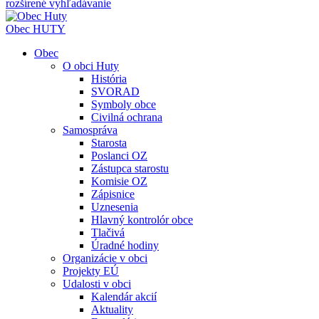
rozšírené vyhľadávanie
Obec
HUTY
Obec
O obci Huty
História
SVORAD
Symboly obce
Civilná ochrana
Samospráva
Starosta
Poslanci OZ
Zástupca starostu
Komisie OZ
Zápisnice
Uznesenia
Hlavný kontrolór obce
Tlačivá
Úradné hodiny
Organizácie v obci
Projekty EÚ
Udalosti v obci
Kalendár akcií
Aktuality