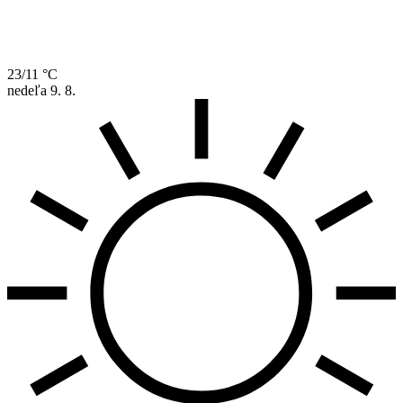
23/11 °C
nedeľa
9. 8.