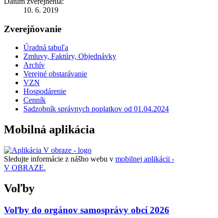
Dátum zverejnenia:
10. 6. 2019
Zverejňovanie
Úradná tabuľa
Zmluvy, Faktúry, Objednávky
Archív
Verejné obstarávanie
VZN
Hospodárenie
Cenník
Sadzobník správnych poplatkov od 01.04.2024
Mobilná aplikácia
Sledujte informácie z nášho webu v
mobilnej aplikácii -
V OBRAZE.
Voľby
Voľby do orgánov samosprávy obcí 2026