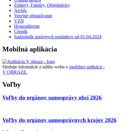
Zmluvy, Faktúry, Objednávky
Archív
Verejné obstarávanie
VZN
Hospodárenie
Cenník
Sadzobník správnych poplatkov od 01.04.2024
Mobilná aplikácia
Sledujte informácie z nášho webu v
mobilnej aplikácii -
V OBRAZE.
Voľby
Voľby do orgánov samosprávy obcí 2026
Voľby do orgánov samosprávnych krajov 2026