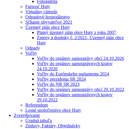
Fotogaléria
Farnosť Huty
Virtuálny cintorín
Odpadové hospodárstvo
Sčítanie obyvateľov 2021
Územný plán obce Huty
Platný územný plán obce Huty z roku 2007
Zmeny a doplnky č. 2⁄2021- Územný plán obce
Huty
Odpady
Voľby
Voľby do orgánov samosprávy obcí 24.10.2026
Voľby do orgánov samosprávnych krajov
24.10.2026
Voľby do Európskeho parlamentu 2024
Voľby prezidenta SR 2024
Voľby do NR SR 2023
Voľby do orgánov samosprávy obcí 29.10.2022
Voľby do orgánov samosprávnych krajov
29.10.2022
Referendum
Lesné spoločenstvo obce Huty
Zverejňovanie
Úradná tabuľa
Zmluvy, Faktúry, Objednávky