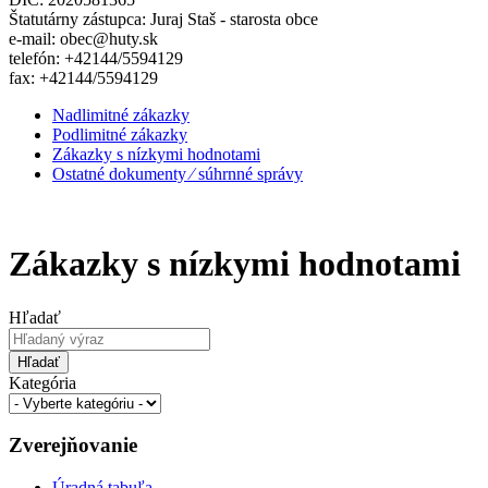
Štatutárny zástupca: Juraj Staš - starosta obce
e-mail: obec@huty.sk
telefón: +42144/5594129
fax: +42144/5594129
Nadlimitné zákazky
Podlimitné zákazky
Zákazky s nízkymi hodnotami
Ostatné dokumenty ⁄ súhrnné správy
Zákazky s nízkymi hodnotami
Hľadať
Hľadať
Kategória
Zverejňovanie
Úradná tabuľa