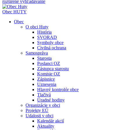
rozšírené vyhľadávanie
Obec
HUTY
Obec
O obci Huty
História
SVORAD
Symboly obce
Civilná ochrana
Samospráva
Starosta
Poslanci OZ
Zástupca starostu
Komisie OZ
Zápisnice
Uznesenia
Hlavný kontrolór obce
Tlačivá
Úradné hodiny
Organizácie v obci
Projekty EÚ
Udalosti v obci
Kalendár akcií
Aktuality