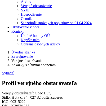
Archív
Verejné obstarávanie
VZN
Hospodárenie
Cenník
Sadzobník správnych poplatkov od 01.04.2024
Ubytovanie v obci
Kontakt
Úradné hodiny OÚ
Napíšte nám
Ochrana osobných údajov
Úvodná stránka
Zverejňovanie
Verejné obstarávanie
Zákazky s nízkymi hodnotami
Vytlačiť
Profil verejného obstarávateľa
Verejný obstarávateľ: Obec Huty
Sídlo: Huty č. 84 , 027 32 pošta Zuberec
IČO: 00315222
DIČ: 2020581365