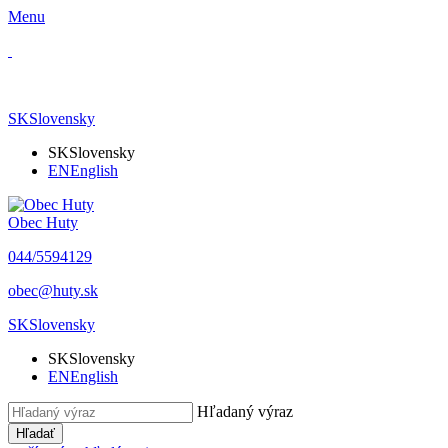
Menu
SK
Slovensky
SK
Slovensky
EN
English
Obec Huty
​044/5594129
​obec@huty.sk
SK
Slovensky
SK
Slovensky
EN
English
Hľadaný výraz
Hľadať