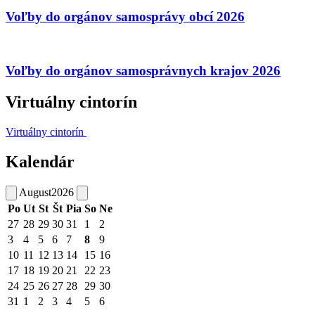
Voľby do orgánov samosprávy obcí 2026
Voľby do orgánov samosprávnych krajov 2026
Virtuálny cintorín
Virtuálny cintorín
Kalendár
August
2026
Po
Ut
St
Št
Pia
So
Ne
27
28
29
30
31
1
2
3
4
5
6
7
8
9
10
11
12
13
14
15
16
17
18
19
20
21
22
23
24
25
26
27
28
29
30
31
1
2
3
4
5
6