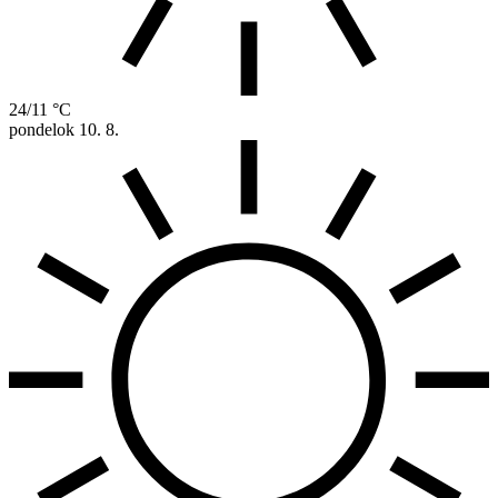
24/11 °C
pondelok
10. 8.