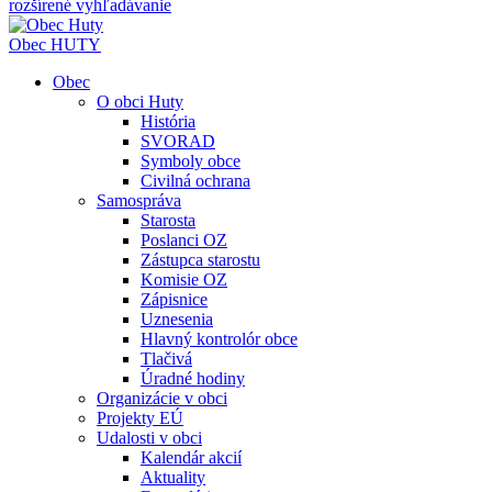
rozšírené vyhľadávanie
Obec
HUTY
Obec
O obci Huty
História
SVORAD
Symboly obce
Civilná ochrana
Samospráva
Starosta
Poslanci OZ
Zástupca starostu
Komisie OZ
Zápisnice
Uznesenia
Hlavný kontrolór obce
Tlačivá
Úradné hodiny
Organizácie v obci
Projekty EÚ
Udalosti v obci
Kalendár akcií
Aktuality