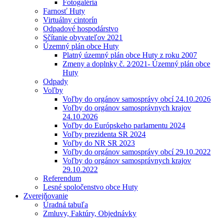
Fotogaléria
Farnosť Huty
Virtuálny cintorín
Odpadové hospodárstvo
Sčítanie obyvateľov 2021
Územný plán obce Huty
Platný územný plán obce Huty z roku 2007
Zmeny a doplnky č. 2⁄2021- Územný plán obce
Huty
Odpady
Voľby
Voľby do orgánov samosprávy obcí 24.10.2026
Voľby do orgánov samosprávnych krajov
24.10.2026
Voľby do Európskeho parlamentu 2024
Voľby prezidenta SR 2024
Voľby do NR SR 2023
Voľby do orgánov samosprávy obcí 29.10.2022
Voľby do orgánov samosprávnych krajov
29.10.2022
Referendum
Lesné spoločenstvo obce Huty
Zverejňovanie
Úradná tabuľa
Zmluvy, Faktúry, Objednávky