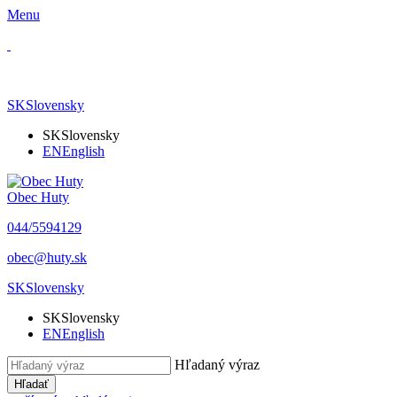
Menu
SK
Slovensky
SK
Slovensky
EN
English
Obec Huty
​044/5594129
​obec@huty.sk
SK
Slovensky
SK
Slovensky
EN
English
Hľadaný výraz
Hľadať