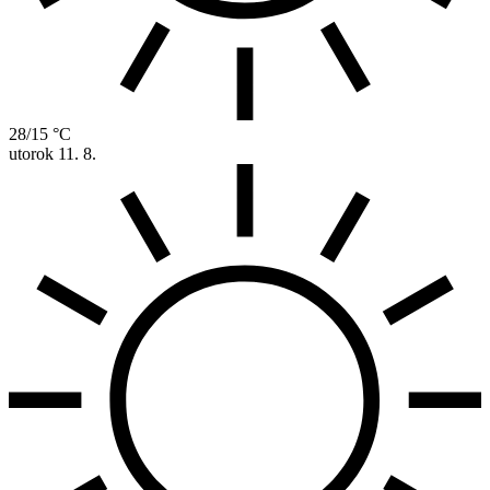
28/15 °C
utorok
11. 8.