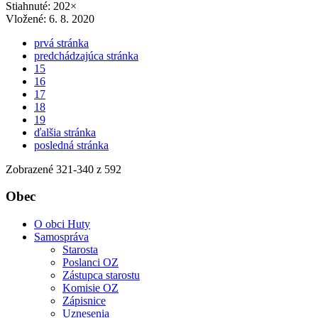
Stiahnuté: 202×
Vložené:
6. 8. 2020
prvá stránka
predchádzajúca stránka
15
16
17
18
19
ďalšia stránka
posledná stránka
Zobrazené
321
-
340
z 592
Obec
O obci Huty
Samospráva
Starosta
Poslanci OZ
Zástupca starostu
Komisie OZ
Zápisnice
Uznesenia