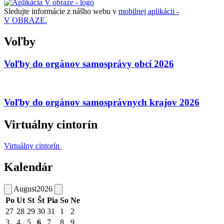
Sledujte informácie z nášho webu v
mobilnej aplikácii -
V OBRAZE.
Voľby
Voľby do orgánov samosprávy obcí 2026
Voľby do orgánov samosprávnych krajov 2026
Virtuálny cintorín
Virtuálny cintorín
Kalendár
August
2026
Po
Ut
St
Št
Pia
So
Ne
27
28
29
30
31
1
2
3
4
5
6
7
8
9