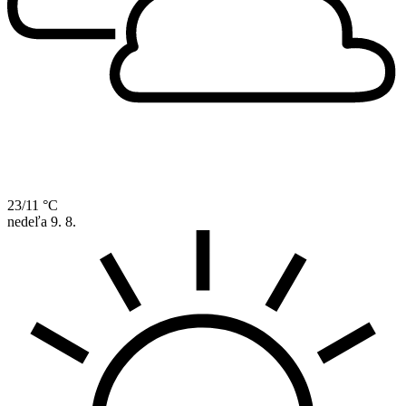
23/11 °C
nedeľa
9. 8.