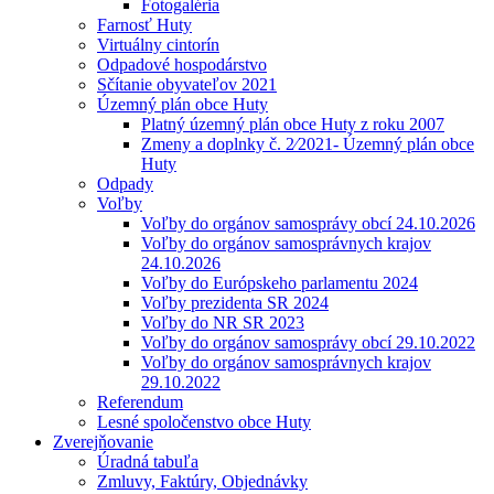
Fotogaléria
Farnosť Huty
Virtuálny cintorín
Odpadové hospodárstvo
Sčítanie obyvateľov 2021
Územný plán obce Huty
Platný územný plán obce Huty z roku 2007
Zmeny a doplnky č. 2⁄2021- Územný plán obce
Huty
Odpady
Voľby
Voľby do orgánov samosprávy obcí 24.10.2026
Voľby do orgánov samosprávnych krajov
24.10.2026
Voľby do Európskeho parlamentu 2024
Voľby prezidenta SR 2024
Voľby do NR SR 2023
Voľby do orgánov samosprávy obcí 29.10.2022
Voľby do orgánov samosprávnych krajov
29.10.2022
Referendum
Lesné spoločenstvo obce Huty
Zverejňovanie
Úradná tabuľa
Zmluvy, Faktúry, Objednávky