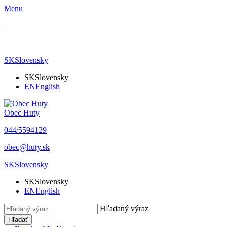
Menu
SK
Slovensky
SK
Slovensky
EN
English
Obec Huty
​044/5594129
​obec@huty.sk
SK
Slovensky
SK
Slovensky
EN
English
Hľadaný výraz
Hľadať