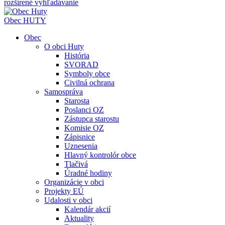
rozšírené vyhľadávanie
Obec
HUTY
Obec
O obci Huty
História
SVORAD
Symboly obce
Civilná ochrana
Samospráva
Starosta
Poslanci OZ
Zástupca starostu
Komisie OZ
Zápisnice
Uznesenia
Hlavný kontrolór obce
Tlačivá
Úradné hodiny
Organizácie v obci
Projekty EÚ
Udalosti v obci
Kalendár akcií
Aktuality