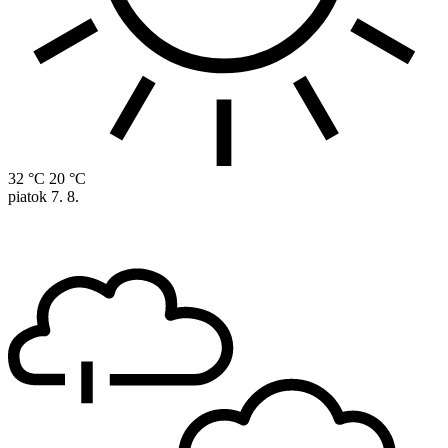
32 °C
20 °C
piatok
7. 8.