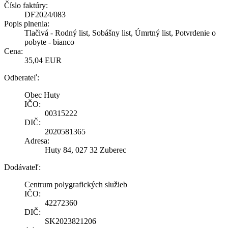
Číslo faktúry:
DF2024/083
Popis plnenia:
Tlačivá - Rodný list, Sobášny list, Úmrtný list, Potvrdenie o
pobyte - bianco
Cena:
35,04 EUR
Odberateľ:
Obec Huty
IČO:
00315222
DIČ:
2020581365
Adresa:
Huty 84, 027 32 Zuberec
Dodávateľ:
Centrum polygrafických služieb
IČO:
42272360
DIČ:
SK2023821206