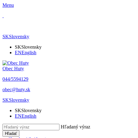
Menu
SK
Slovensky
SK
Slovensky
EN
English
Obec Huty
​044/5594129
​obec@huty.sk
SK
Slovensky
SK
Slovensky
EN
English
Hľadaný výraz
Hľadať