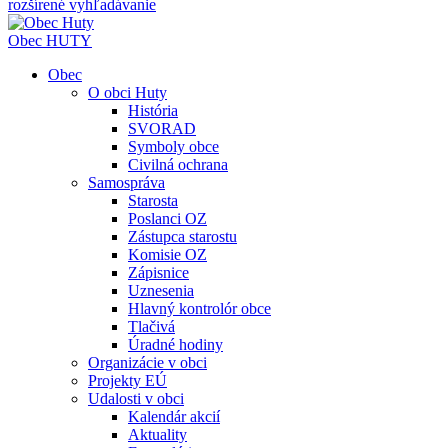
rozšírené vyhľadávanie
Obec
HUTY
Obec
O obci Huty
História
SVORAD
Symboly obce
Civilná ochrana
Samospráva
Starosta
Poslanci OZ
Zástupca starostu
Komisie OZ
Zápisnice
Uznesenia
Hlavný kontrolór obce
Tlačivá
Úradné hodiny
Organizácie v obci
Projekty EÚ
Udalosti v obci
Kalendár akcií
Aktuality