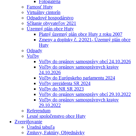
Fotogaléria
Farnosť Huty
Virtuálny cintorín
Odpadové hospodárstvo
Sčítanie obyvateľov 2021
Územný plán obce Huty
Platný územný plán obce Huty z roku 2007
Zmeny a doplnky č. 2⁄2021- Územný plán obce
Huty
Odpady
Voľby
Voľby do orgánov samosprávy obcí 24.10.2026
Voľby do orgánov samosprávnych krajov
24.10.2026
Voľby do Európskeho parlamentu 2024
Voľby prezidenta SR 2024
Voľby do NR SR 2023
Voľby do orgánov samosprávy obcí 29.10.2022
Voľby do orgánov samosprávnych krajov
29.10.2022
Referendum
Lesné spoločenstvo obce Huty
Zverejňovanie
Úradná tabuľa
Zmluvy, Faktúry, Objednávky