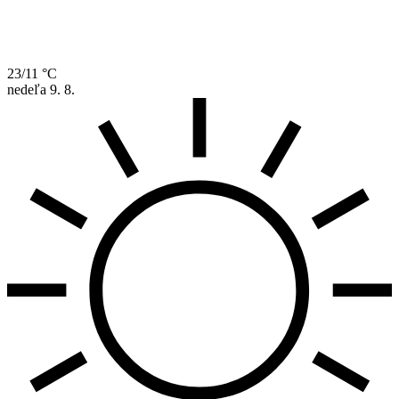
23/11 °C
nedeľa
9. 8.