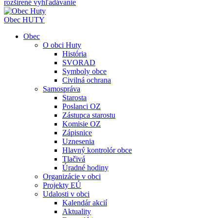
rozšírené vyhľadávanie
Obec
HUTY
Obec
O obci Huty
História
SVORAD
Symboly obce
Civilná ochrana
Samospráva
Starosta
Poslanci OZ
Zástupca starostu
Komisie OZ
Zápisnice
Uznesenia
Hlavný kontrolór obce
Tlačivá
Úradné hodiny
Organizácie v obci
Projekty EÚ
Udalosti v obci
Kalendár akcií
Aktuality