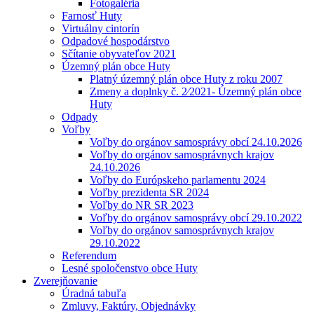
Fotogaléria
Farnosť Huty
Virtuálny cintorín
Odpadové hospodárstvo
Sčítanie obyvateľov 2021
Územný plán obce Huty
Platný územný plán obce Huty z roku 2007
Zmeny a doplnky č. 2⁄2021- Územný plán obce
Huty
Odpady
Voľby
Voľby do orgánov samosprávy obcí 24.10.2026
Voľby do orgánov samosprávnych krajov
24.10.2026
Voľby do Európskeho parlamentu 2024
Voľby prezidenta SR 2024
Voľby do NR SR 2023
Voľby do orgánov samosprávy obcí 29.10.2022
Voľby do orgánov samosprávnych krajov
29.10.2022
Referendum
Lesné spoločenstvo obce Huty
Zverejňovanie
Úradná tabuľa
Zmluvy, Faktúry, Objednávky