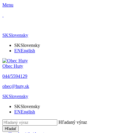
Menu
SK
Slovensky
SK
Slovensky
EN
English
Obec Huty
​044/5594129
​obec@huty.sk
SK
Slovensky
SK
Slovensky
EN
English
Hľadaný výraz
Hľadať