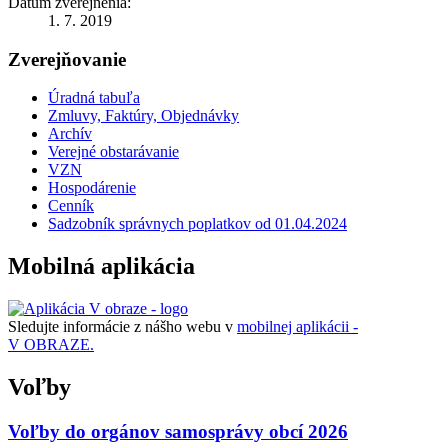
Dátum zverejnenia:
1. 7. 2019
Zverejňovanie
Úradná tabuľa
Zmluvy, Faktúry, Objednávky
Archív
Verejné obstarávanie
VZN
Hospodárenie
Cenník
Sadzobník správnych poplatkov od 01.04.2024
Mobilná aplikácia
Sledujte informácie z nášho webu v
mobilnej aplikácii -
V OBRAZE.
Voľby
Voľby do orgánov samosprávy obcí 2026